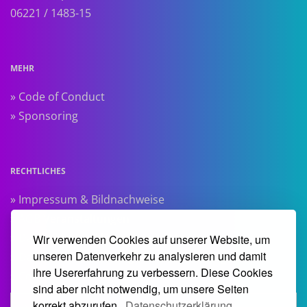
06221 / 1483-15
MEHR
» Code of Conduct
» Sponsoring
RECHTLICHES
» Impressum & Bildnachweise
» AGB Veranstaltungen
» Datenschutzerklärung Heise Medien
Wir verwenden Cookies auf unserer Website, um
unseren Datenverkehr zu analysieren und damit
» Datenschutzerklärung Rheinwerk Verlag
ihre Usererfahrung zu verbessern. Diese Cookies
» Cookie-Einstellungen ändern
sind aber nicht notwendig, um unsere Seiten
korrekt abzurufen.
Datenschutzerklärung.