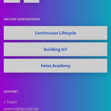
WEITERE KONFERENZEN
Continuous Lifecycle
building IoT
heise Academy
KONTAKT
» Team
events@dpunkt.de