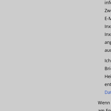
in
Zwe
E-
In
In
an
auc
Ich
Br
He
ent
Da
Wenn d
am En