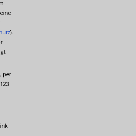
em
Deine
r
hutz
).
er
lgt
, per
9123
ink