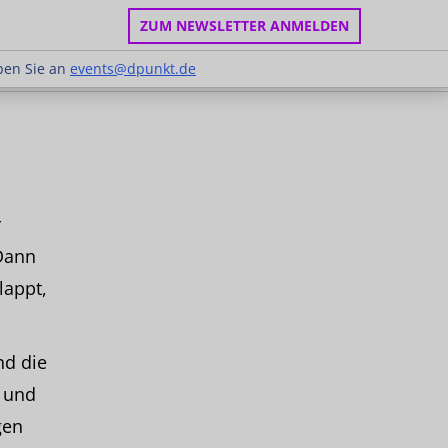
ZUM NEWSLETTER ANMELDEN
 Schreiben Sie an
events@dpunkt.de
ben Sie an
events@dpunkt.de
r
Dann
lappt,
nd die
 und
gen