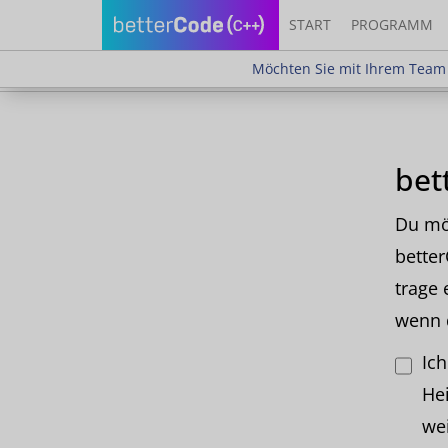
START
PROGRAMM
Möchten Sie mit Ihrem Team teilne
Möchten Sie mit Ihrem Team 
bet
Du möc
bette
trage 
wenn d
Ic
He
wei