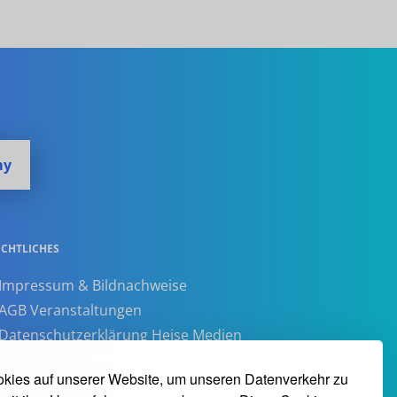
my
ECHTLICHES
 Impressum & Bildnachweise
 AGB Veranstaltungen
 Datenschutzerklärung Heise Medien
 Datenschutzerklärung Rheinwerk Verlag
kies auf unserer Website, um unseren Datenverkehr zu
 Cookie-Einstellungen ändern